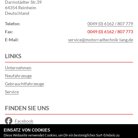
Darmstädter Str.39
64354 Reinheim
Deutschland
Telefon:
0049 (0) 6162 / 807 779
Fax:
0049 (0) 6162 / 807 773
E-Mail:
service@motorradtechnik-lang.de
LINKS
Unternehmen
Neufahrzeuge
Gebrauchtfahrzeuge
Service
FINDEN SIE UNS
Facebook
EINSATZ VON COOKIES
Instagram
Diese Webseite verwendet Cookies, um Dir ein bestmögliches Surf-Erlebnis zu